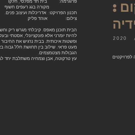
ום
:
פרוגרמה: בית חד מפלסי, חלקו
מקורה בגג רעפים חשוף
תכנון הפרויקט: אדריכלות ועיצוב פנים.
דיה
צילום: אוהד פליק
הבית תוכנן מאפס. קיבלתי מגרש ריק וחשוף
להיות יומרני אלא פונקציונלי, אסטתי ובעל
20
ופשטות איכותית. בבית נרגיש את החיבור 
מעט פראי. שילוב בין תחושת חלל גבוה באיז
הגבולות מצטמצמים.
 לפרויקטים
עץ טרקוטה, אבן וצמחיה משתלבת יחד לב